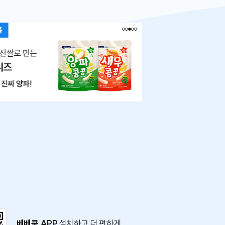
베베쿡 APP
설치하고 더 편하게