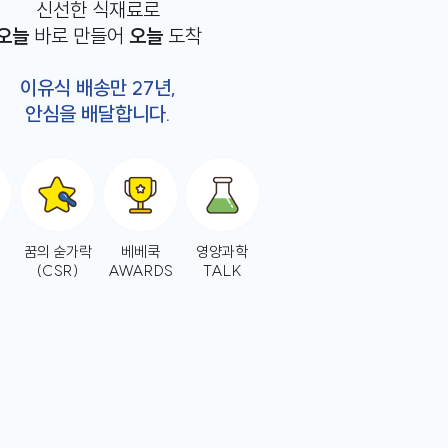
신선한 식재료로
오늘
바로 만들어
오늘
도착
이유식 배송만 27년,
안심을 배달합니다.
꿈의 숟가락
베베쿡
영양과학
(CSR)
AWARDS
TALK