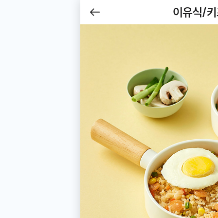
제목
이유식/
Be
뒤로
가기
이유식/키즈식