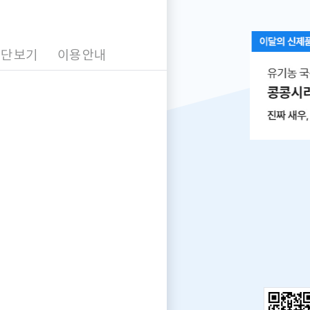
안
내
단 보기
이용 안내