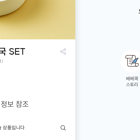
 SET
공유
팩)
하기
베베쿡
스토리
 정보 참조
송
상품입니다.
배
송