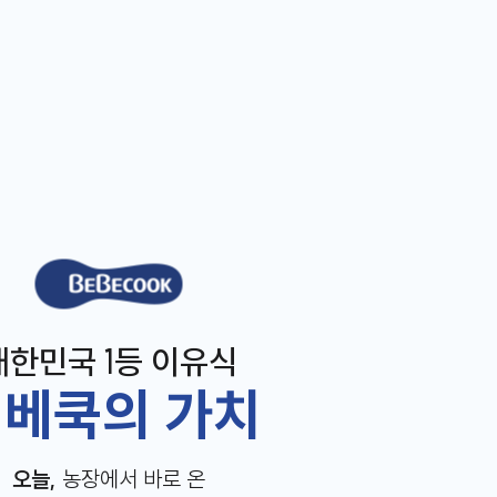
베베쿡
대한민국 1등 이유식
베쿡의 가치
오늘,
농장에서 바로 온