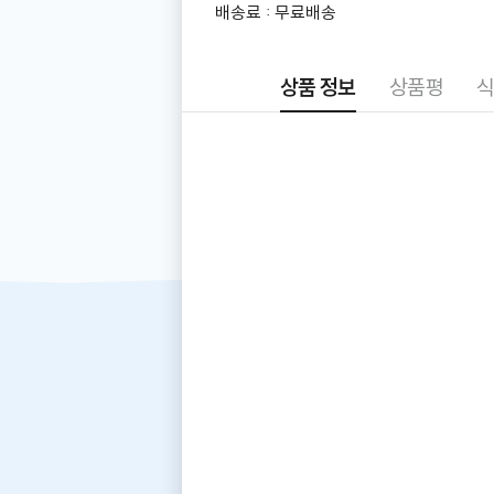
더
배송료 : 무료배송
알
아
보
상품 정보
상품평
식
기