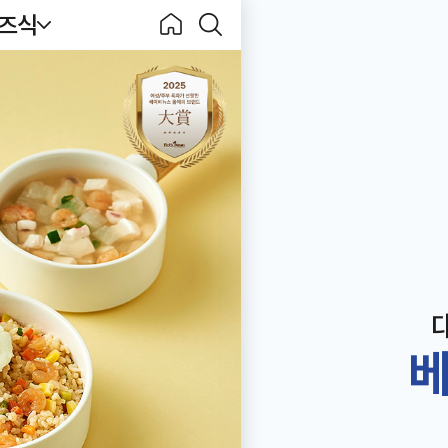
키즈식
Becook
홈으
검색
로
하기
베