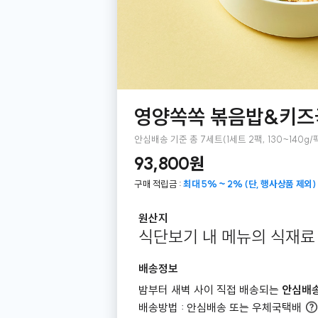
영양쏙쏙 볶음밥&키즈국
안심배송 기준 총 7세트(1세트 2팩, 130~140g/
93,800원
구매 적립금 :
최대 5% ~ 2% (단, 행사상품 제외)
원산지
식단보기 내 메뉴의 식재료
배송정보
밤부터 새벽 사이 직접 배송되는
안심배
배송방법 : 안심배송 또는 우체국택배