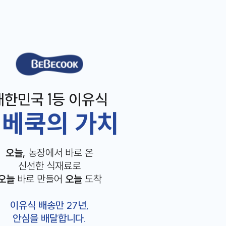
베베쿡
대한민국 1등 이유식
베쿡의 가치
오늘,
농장에서 바로 온
신선한 식재료로
오늘
바로 만들어
오늘
도착
예비이유식
단품SET
기프트카드
이유식 배송만 27년,
안심을 배달합니다.