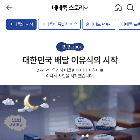
제목
베베쿡 스토리
BeBecook
뒤로가
홈으로
검색하
기
기
베베쿡의 시작
베베쿡이 특별한 이유
홈메이드 팩토리
베베쿡 프
베베쿡 스토리
대한민국 배달 이유식의 시작
27년 전, 우연히 떠올린 아이디어 하나로
이유식 사업을 시작했습니다.