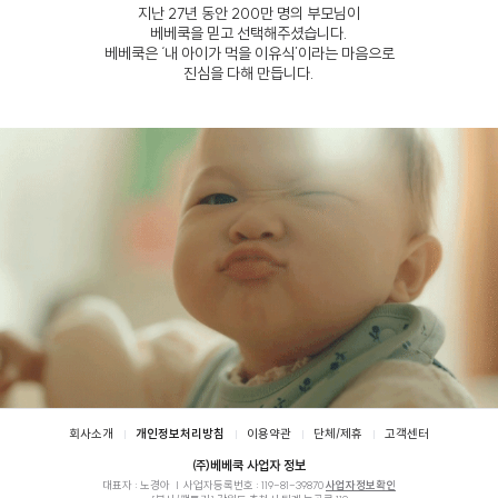
지난 27년 동안 200만 명의 부모님이
베베쿡을 믿고 선택해주셨습니다.
베베쿡은 ‘내 아이가 먹을 이유식’이라는 마음으로
진심을 다해 만듭니다.
푸터
회사소개
개인정보처리방침
이용약관
단체/제휴
고객센터
㈜베베쿡 사업자 정보
대표자 : 노경아
사업자등록번호 :
119-81-39870
사업자정보확인