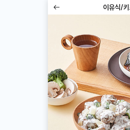
제목
이유식/
Be
뒤로
가기
이유식/키즈식