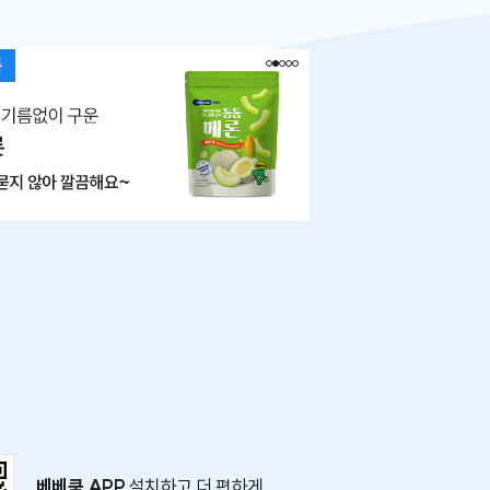
베베쿡 APP
설치하고 더 편하게