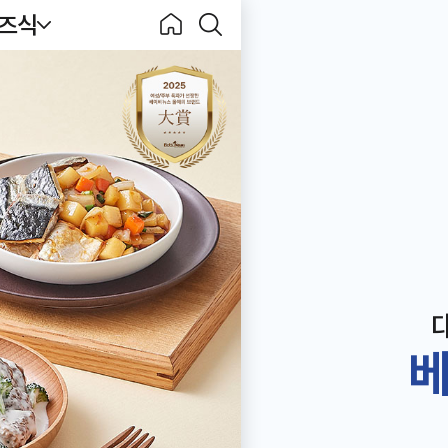
키즈식
Becook
홈으
검색
로
하기
베