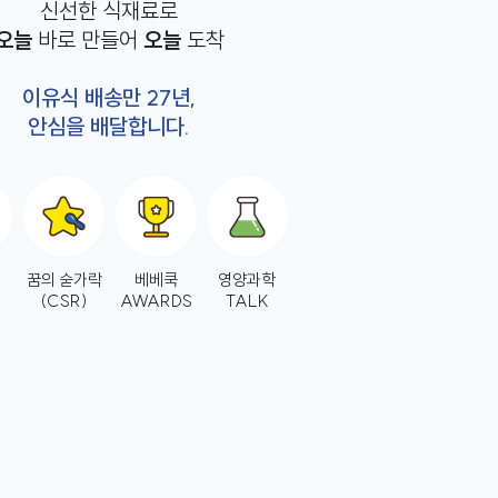
신선한 식재료로
오늘
바로 만들어
오늘
도착
이유식 배송만 27년,
안심을 배달합니다.
꿈의 숟가락
베베쿡
영양과학
(CSR)
AWARDS
TALK