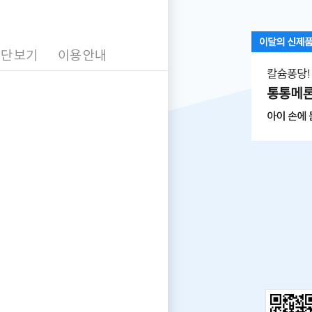
안
내
단 보기
이용 안내