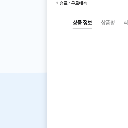
더
배송료 : 무료배송
알
아
보
상품 정보
상품평
식
기