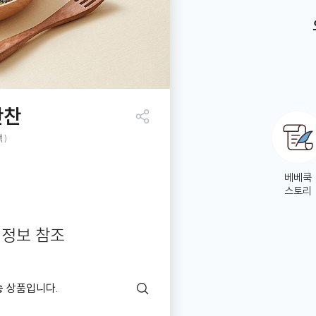
반찬
공유
팩)
하기
베베쿡
스토리
 정보 참조
송
상품입니다.
배
송