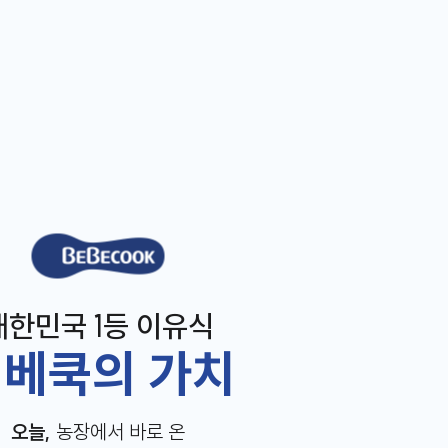
베베쿡
대한민국 1등 이유식
베쿡의 가치
오늘,
농장에서 바로 온