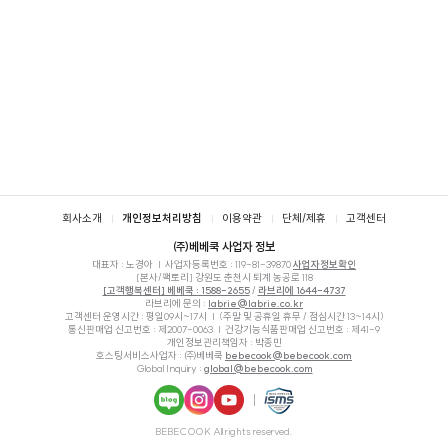
푸터
회사소개
개인정보처리방침
이용약관
단체/제휴
고객센터
㈜베베쿡 사업자 정보
대표자 : 노경아
사업자등록번호 :
119-81-39870
사업자정보확인
[본사/팩토리] 강원도 춘천시 퇴계 농공로 118
[고객행복센터] 베베쿡 : 1588-2655
/
라브리에 1644-4737
라브리에 문의 :
labrie@labrie.co.kr
고객센터 운영시간 : 평일09시~17시
(주말 및 공휴일 휴무 / 점심시간 13~14시)
통신판매업 신고번호 : 제2007-0063
건강기능식품판매업 신고번호 : 제41-9
개인정보관리책임자 : 박종민
호스팅서비스사업자 : ㈜베베쿡
bebecook@bebecook.com
Global Inquiry :
global@bebecook.com
네이
인스
유튜
ISMS
BEBECOOK All rights reserved.
버블
타그
브