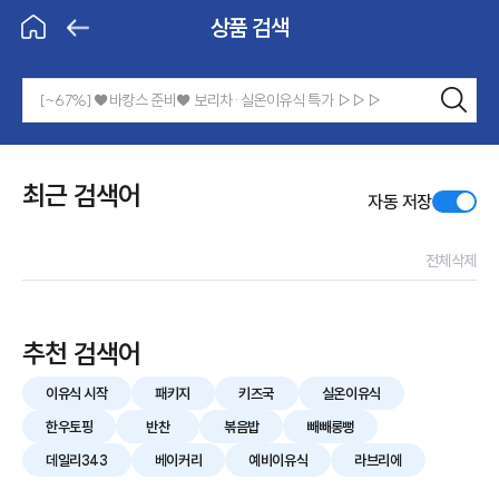
제목
상품 검색
BeBecook
홈으로
뒤로가
기
검색
검색하
기
상품 검색
최근 검색어
자동 저장
전체삭제
추천 검색어
이유식 시작
패키지
키즈국
실온이유식
한우토핑
반찬
볶음밥
빼빼롱뻥
데일리343
베이커리
예비이유식
라브리에