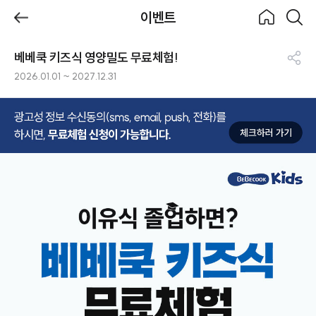
제목
이벤트
BeBecook
뒤로가
홈으로
검색하
기
기
베베쿡 키즈식 영양밀도 무료체험!
이벤트
공
2026.01.01 ~ 2027.12.31
유
하
기